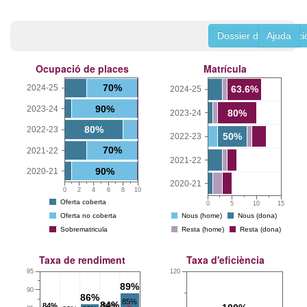
Dossier de la titulaci
Ajuda
Ocupació de places
Matrícula
70%
2024-25
63.6%
2024-25
90%
2023-24
80%
2023-24
80%
2022-23
50%
2022-23
70%
2021-22
2021-22
90%
2020-21
2020-21
0
2
4
6
8
10
Oferta coberta
0
5
10
15
Oferta no coberta
Nous (home)
Nous (dona)
Sobrematricula
Resta (home)
Resta (dona)
Taxa de rendiment
Taxa d'eficiència
95
120
89%
90
86%
85%
84%
84%
84%
84%