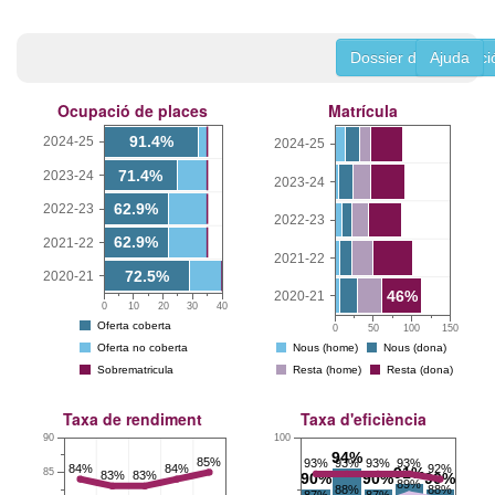
Dossier de la titulaci
Ajuda
Ocupació de places
Matrícula
91.4%
2024-25
2024-25
71.4%
2023-24
2023-24
62.9%
2022-23
2022-23
62.9%
2021-22
2021-22
72.5%
2020-21
46%
2020-21
0
10
20
30
40
Oferta coberta
0
50
100
150
Oferta no coberta
Nous (home)
Nous (dona)
Sobrematricula
Resta (home)
Resta (dona)
Taxa de rendiment
Taxa d'eficiència
90
100
94%
85%
93%
93%
93%
93%
84%
84%
92%
91%
85
83%
83%
90%
90%
90%
89%
88%
88%
87%
87%