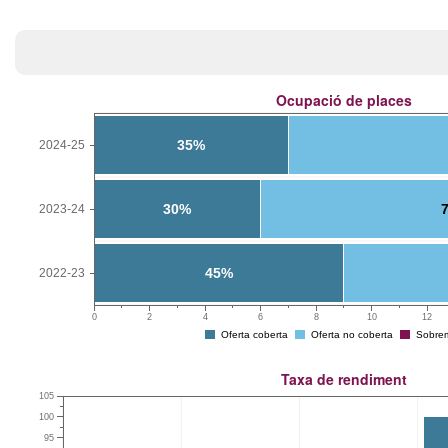
Ocupació de places
35%
2024-25
30%
2023-24
45%
2022-23
0
2
4
6
8
10
12
Oferta coberta
Oferta no coberta
Sobrem
Taxa de rendiment
105
100
95