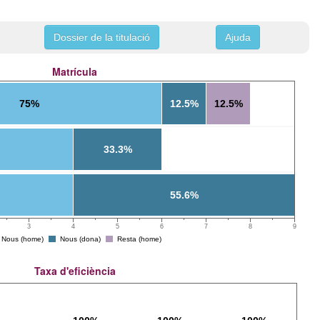
Dossier de la titulació
Ajuda
Matrícula
75%
12.5%
12.5%
33.3%
55.6%
3
4
5
6
7
8
9
Nous (home)
Nous (dona)
Resta (home)
Taxa d'eficiència