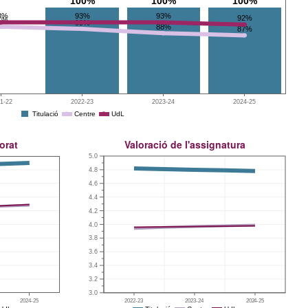
100%
100%
100%
3%
93%
93%
92%
1%
90%
88%
87%
1-22
2022-23
2023-24
2024-25
Titulació
Centre
UdL
orat
Valoració de l'assignatura
5.0
4.8
4.6
4.4
4.2
0%
4.0
3.8
3.6
3.4
3.2
3.0
2024-25
2022-23
2023-24
2024-25