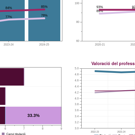
100
85%
93%
9
84%
9
89%
78%
77%
80
60
2023-24
2024-25
2020-21
202
Valoració del profess
5.0
4.8
4.6
4.4
4.2
0%
4.0
3.8
3.6
33.3%
3.4
3.2
3.0
6
7
8
9
2022-23
2023-24
Canvi titulació