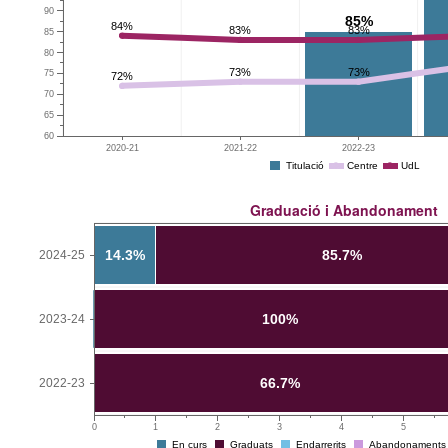
90
85%
84%
83%
83%
85
80
73%
73%
75
72%
70
65
60
2020-21
2021-22
2022-23
Titulació
Centre
UdL
Graduació i Abandonament
14.3%
85.7%
2024-25
100%
2023-24
0%
0%
66.7%
2022-23
0
1
2
3
4
5
En curs
Graduats
Endarrerits
Abandonaments