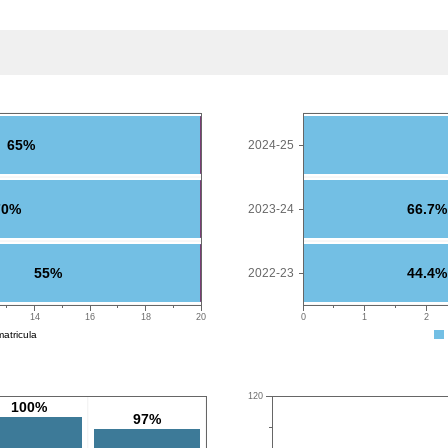
65%
2024-25
70%
66.7%
2023-24
55%
44.4%
2022-23
14
16
18
20
0
1
2
atricula
120
100%
97%